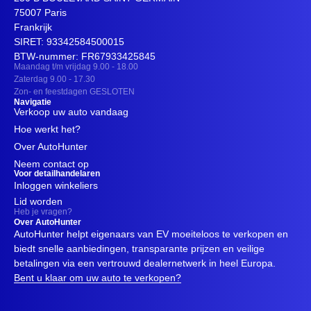
75007 Paris
Frankrijk
SIRET: 93342584500015
BTW-nummer: FR67933425845
Maandag t/m vrijdag 9.00 - 18.00
Zaterdag 9.00 - 17.30
Zon- en feestdagen GESLOTEN
Navigatie
Verkoop uw auto vandaag
Hoe werkt het?
Over AutoHunter
Neem contact op
Voor detailhandelaren
Inloggen winkeliers
Lid worden
Heb je vragen?
Over AutoHunter
AutoHunter helpt eigenaars van EV moeiteloos te verkopen en
biedt snelle aanbiedingen, transparante prijzen en veilige
betalingen via een vertrouwd dealernetwerk in heel Europa.
Bent u klaar om uw auto te verkopen?