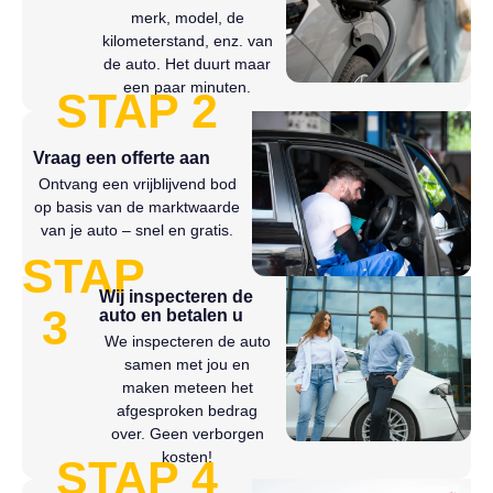
merk, model, de
kilometerstand, enz. van
de auto. Het duurt maar
een paar minuten.
STAP 2
Vraag een offerte aan
Ontvang een vrijblijvend bod
op basis van de marktwaarde
van je auto – snel en gratis.
STAP
Wij inspecteren de
3
auto en betalen u
We inspecteren de auto
samen met jou en
maken meteen het
afgesproken bedrag
over. Geen verborgen
kosten!
STAP 4