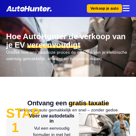
Verkoop je auto
Hoe AutoHunter de verkoop van
je EV
vereenvoudigt
Ontdek hoe ons naadloze proces de verkoop van je elektrische
voertuig gemakkelijk, efficiënt en zorgeloos maakt.
Ontvang een
gratis taxatie
STAP
Verkoop je auto gemakkelijk en snel – zonder gedoe.
Voer uw autodetails
in
1
Vul een eenvoudig
formulier in met het